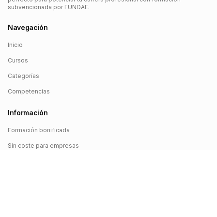
subvencionada por FUNDAE.
Navegación
Inicio
Cursos
Categorías
Competencias
Información
Formación bonificada
Sin coste para empresas
Crédito FUNDAE
Iniciar sesión
©
2026
FUNDAE Cursos. Todos los derechos reservados.