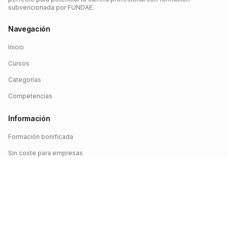
subvencionada por FUNDAE.
Navegación
Inicio
Cursos
Categorías
Competencias
Información
Formación bonificada
Sin coste para empresas
Crédito FUNDAE
Iniciar sesión
©
2026
FUNDAE Cursos. Todos los derechos reservados.