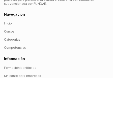
subvencionada por FUNDAE.
Navegación
Inicio
Cursos
Categorías
Competencias
Información
Formación bonificada
Sin coste para empresas
Crédito FUNDAE
Iniciar sesión
©
2026
FUNDAE Cursos. Todos los derechos reservados.