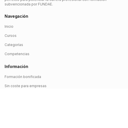
subvencionada por FUNDAE.
Navegación
Inicio
Cursos
Categorías
Competencias
Información
Formación bonificada
Sin coste para empresas
Crédito FUNDAE
Iniciar sesión
©
2026
FUNDAE Cursos. Todos los derechos reservados.