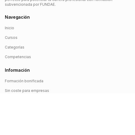
subvencionada por FUNDAE.
Navegación
Inicio
Cursos
Categorías
Competencias
Información
Formación bonificada
Sin coste para empresas
Crédito FUNDAE
Iniciar sesión
©
2026
FUNDAE Cursos. Todos los derechos reservados.