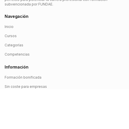
subvencionada por FUNDAE.
Navegación
Inicio
Cursos
Categorías
Competencias
Información
Formación bonificada
Sin coste para empresas
Crédito FUNDAE
Iniciar sesión
©
2026
FUNDAE Cursos. Todos los derechos reservados.