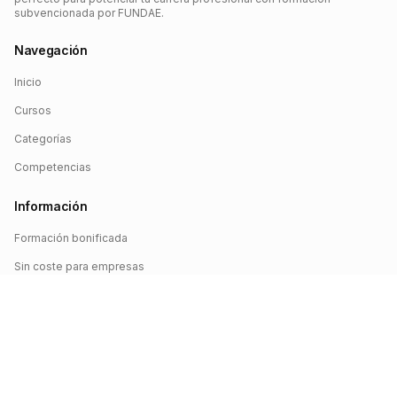
subvencionada por FUNDAE.
Navegación
Inicio
Cursos
Categorías
Competencias
Información
Formación bonificada
Sin coste para empresas
Crédito FUNDAE
Iniciar sesión
©
2026
FUNDAE Cursos. Todos los derechos reservados.