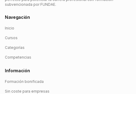
subvencionada por FUNDAE.
Navegación
Inicio
Cursos
Categorías
Competencias
Información
Formación bonificada
Sin coste para empresas
Crédito FUNDAE
Iniciar sesión
©
2026
FUNDAE Cursos. Todos los derechos reservados.