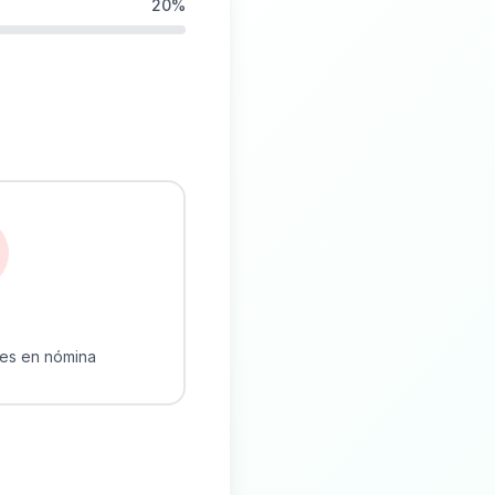
20
%
res en nómina