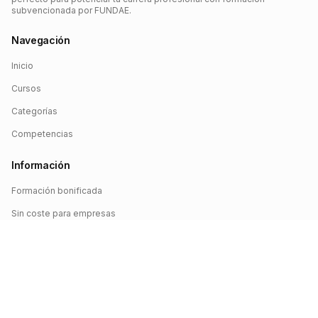
subvencionada por FUNDAE.
Navegación
Inicio
Cursos
Categorías
Competencias
Información
Formación bonificada
Sin coste para empresas
Crédito FUNDAE
Iniciar sesión
©
2026
FUNDAE Cursos. Todos los derechos reservados.