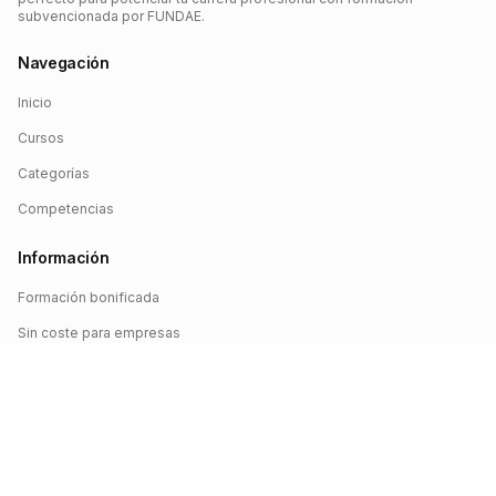
subvencionada por FUNDAE.
Navegación
Inicio
Cursos
Categorías
Competencias
Información
Formación bonificada
Sin coste para empresas
Crédito FUNDAE
Iniciar sesión
©
2026
FUNDAE Cursos. Todos los derechos reservados.