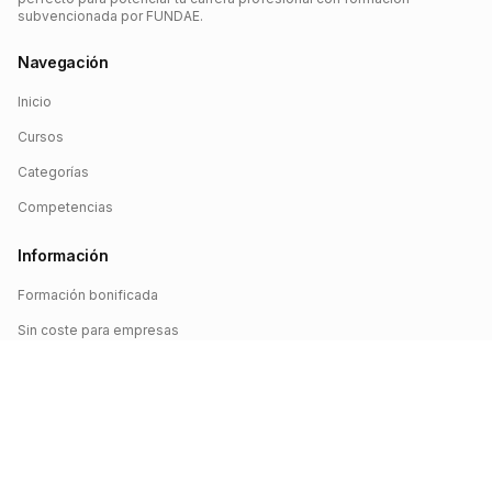
subvencionada por FUNDAE.
Navegación
Inicio
Cursos
Categorías
Competencias
Información
Formación bonificada
Sin coste para empresas
Crédito FUNDAE
Iniciar sesión
©
2026
FUNDAE Cursos. Todos los derechos reservados.