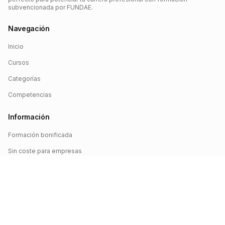
subvencionada por FUNDAE.
Navegación
Inicio
Cursos
Categorías
Competencias
Información
Formación bonificada
Sin coste para empresas
Crédito FUNDAE
Iniciar sesión
©
2026
FUNDAE Cursos. Todos los derechos reservados.