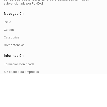
subvencionada por FUNDAE.
Navegación
Inicio
Cursos
Categorías
Competencias
Información
Formación bonificada
Sin coste para empresas
Crédito FUNDAE
Iniciar sesión
©
2026
FUNDAE Cursos. Todos los derechos reservados.