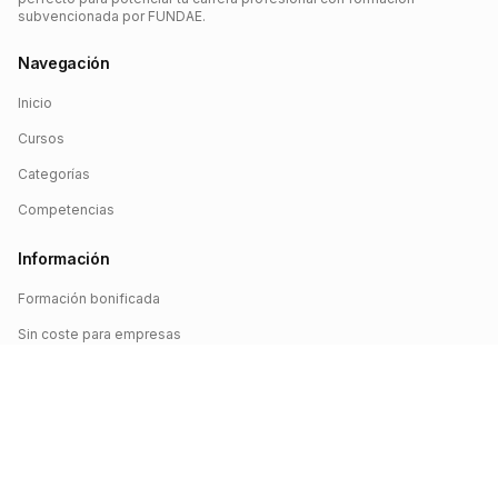
subvencionada por FUNDAE.
Navegación
Inicio
Cursos
Categorías
Competencias
Información
Formación bonificada
Sin coste para empresas
Crédito FUNDAE
Iniciar sesión
©
2026
FUNDAE Cursos. Todos los derechos reservados.