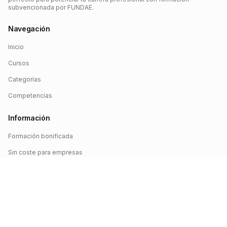
subvencionada por FUNDAE.
Navegación
Inicio
Cursos
Categorías
Competencias
Información
Formación bonificada
Sin coste para empresas
Crédito FUNDAE
Iniciar sesión
©
2026
FUNDAE Cursos. Todos los derechos reservados.