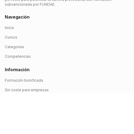
subvencionada por FUNDAE.
Navegación
Inicio
Cursos
Categorías
Competencias
Información
Formación bonificada
Sin coste para empresas
Crédito FUNDAE
Iniciar sesión
©
2026
FUNDAE Cursos. Todos los derechos reservados.