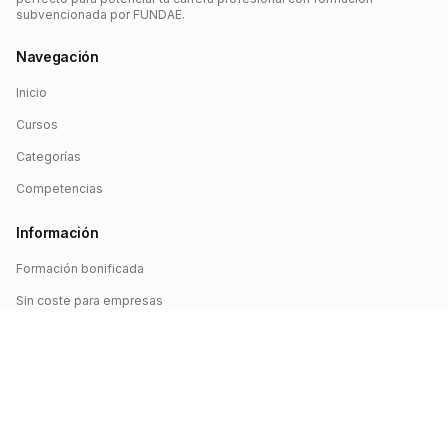
subvencionada por FUNDAE.
Navegación
Inicio
Cursos
Categorías
Competencias
Información
Formación bonificada
Sin coste para empresas
Crédito FUNDAE
Iniciar sesión
©
2026
FUNDAE Cursos. Todos los derechos reservados.