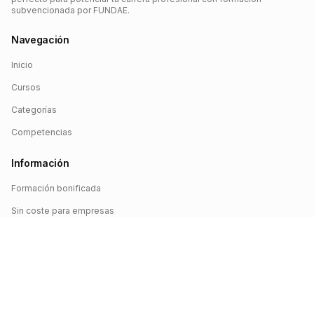
subvencionada por FUNDAE.
Navegación
Inicio
Cursos
Categorías
Competencias
Información
Formación bonificada
Sin coste para empresas
Crédito FUNDAE
Iniciar sesión
©
2026
FUNDAE Cursos. Todos los derechos reservados.