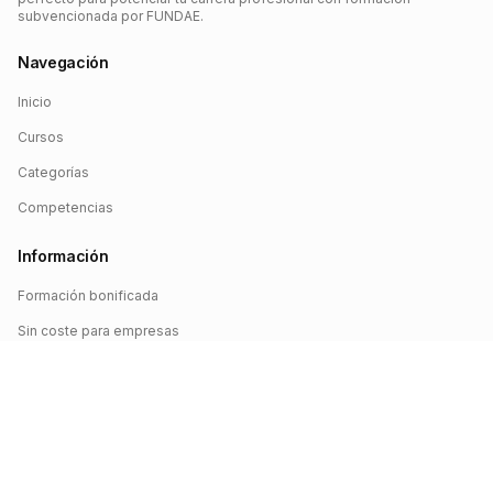
subvencionada por FUNDAE.
Navegación
Inicio
Cursos
Categorías
Competencias
Información
Formación bonificada
Sin coste para empresas
Crédito FUNDAE
Iniciar sesión
©
2026
FUNDAE Cursos. Todos los derechos reservados.