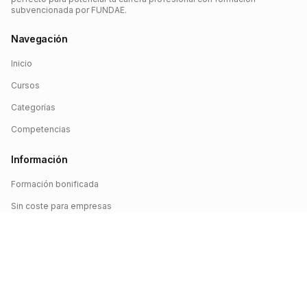
subvencionada por FUNDAE.
Navegación
Inicio
Cursos
Categorías
Competencias
Información
Formación bonificada
Sin coste para empresas
Crédito FUNDAE
Iniciar sesión
©
2026
FUNDAE Cursos. Todos los derechos reservados.