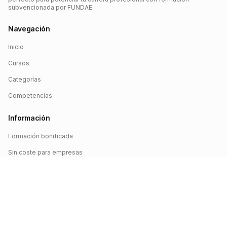
subvencionada por FUNDAE.
Navegación
Inicio
Cursos
Categorías
Competencias
Información
Formación bonificada
Sin coste para empresas
Crédito FUNDAE
Iniciar sesión
©
2026
FUNDAE Cursos. Todos los derechos reservados.