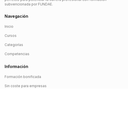
subvencionada por FUNDAE.
Navegación
Inicio
Cursos
Categorías
Competencias
Información
Formación bonificada
Sin coste para empresas
Crédito FUNDAE
Iniciar sesión
©
2026
FUNDAE Cursos. Todos los derechos reservados.