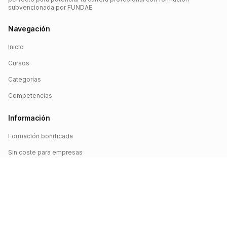
subvencionada por FUNDAE.
Navegación
Inicio
Cursos
Categorías
Competencias
Información
Formación bonificada
Sin coste para empresas
Crédito FUNDAE
Iniciar sesión
©
2026
FUNDAE Cursos. Todos los derechos reservados.