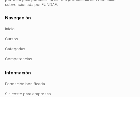
subvencionada por FUNDAE.
Navegación
Inicio
Cursos
Categorías
Competencias
Información
Formación bonificada
Sin coste para empresas
Crédito FUNDAE
Iniciar sesión
©
2026
FUNDAE Cursos. Todos los derechos reservados.