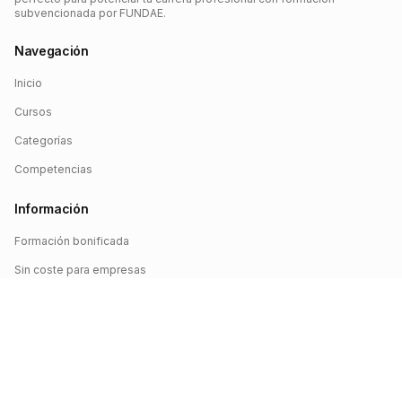
subvencionada por FUNDAE.
Navegación
Inicio
Cursos
Categorías
Competencias
Información
Formación bonificada
Sin coste para empresas
Crédito FUNDAE
Iniciar sesión
©
2026
FUNDAE Cursos. Todos los derechos reservados.