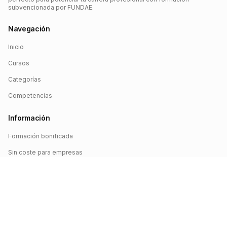
subvencionada por FUNDAE.
Navegación
Inicio
Cursos
Categorías
Competencias
Información
Formación bonificada
Sin coste para empresas
Crédito FUNDAE
Iniciar sesión
©
2026
FUNDAE Cursos. Todos los derechos reservados.