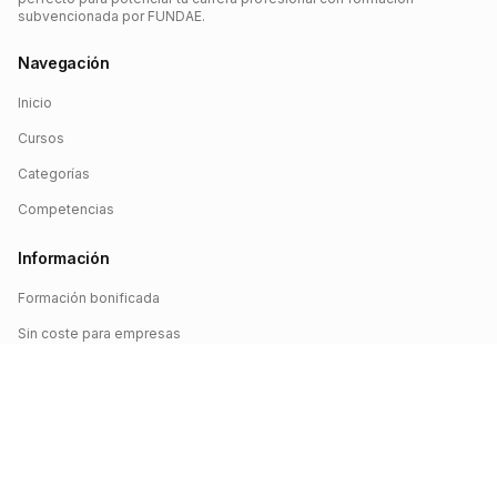
subvencionada por FUNDAE.
Navegación
Inicio
Cursos
Categorías
Competencias
Información
Formación bonificada
Sin coste para empresas
Crédito FUNDAE
Iniciar sesión
©
2026
FUNDAE Cursos. Todos los derechos reservados.