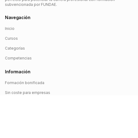
subvencionada por FUNDAE.
Navegación
Inicio
Cursos
Categorías
Competencias
Información
Formación bonificada
Sin coste para empresas
Crédito FUNDAE
Iniciar sesión
©
2026
FUNDAE Cursos. Todos los derechos reservados.