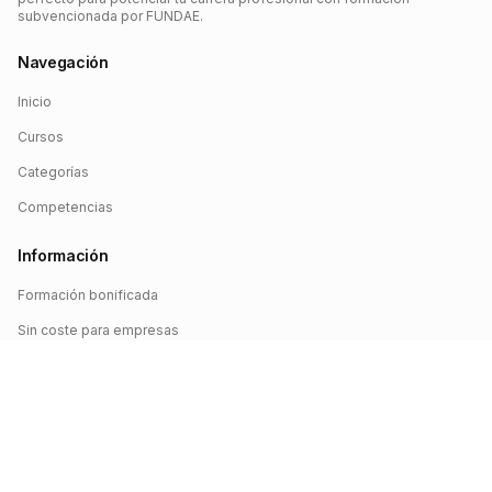
subvencionada por FUNDAE.
Navegación
Inicio
Cursos
Categorías
Competencias
Información
Formación bonificada
Sin coste para empresas
Crédito FUNDAE
Iniciar sesión
©
2026
FUNDAE Cursos. Todos los derechos reservados.