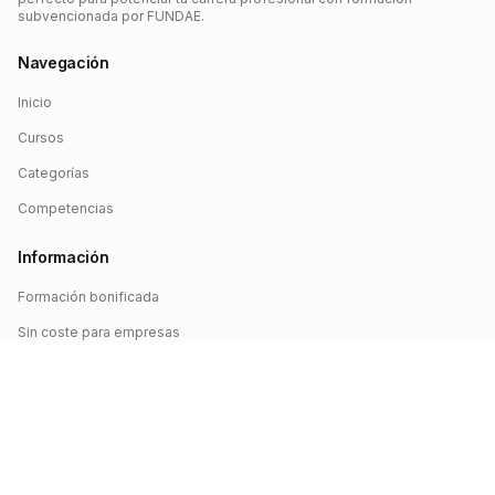
subvencionada por FUNDAE.
Navegación
Inicio
Cursos
Categorías
Competencias
Información
Formación bonificada
Sin coste para empresas
Crédito FUNDAE
Iniciar sesión
©
2026
FUNDAE Cursos. Todos los derechos reservados.