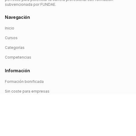
subvencionada por FUNDAE.
Navegación
Inicio
Cursos
Categorías
Competencias
Información
Formación bonificada
Sin coste para empresas
Crédito FUNDAE
Iniciar sesión
©
2026
FUNDAE Cursos. Todos los derechos reservados.