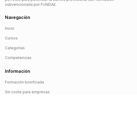
subvencionada por FUNDAE.
Navegación
Inicio
Cursos
Categorías
Competencias
Información
Formación bonificada
Sin coste para empresas
Crédito FUNDAE
Iniciar sesión
©
2026
FUNDAE Cursos. Todos los derechos reservados.