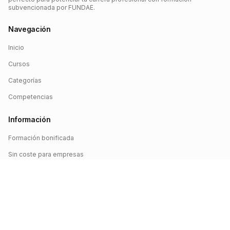
subvencionada por FUNDAE.
Navegación
Inicio
Cursos
Categorías
Competencias
Información
Formación bonificada
Sin coste para empresas
Crédito FUNDAE
Iniciar sesión
©
2026
FUNDAE Cursos. Todos los derechos reservados.