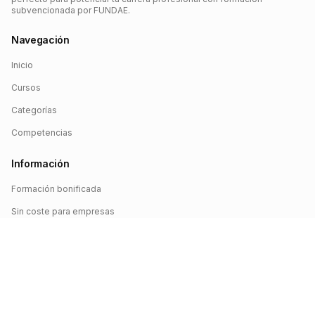
subvencionada por FUNDAE.
Navegación
Inicio
Cursos
Categorías
Competencias
Información
Formación bonificada
Sin coste para empresas
Crédito FUNDAE
Iniciar sesión
©
2026
FUNDAE Cursos. Todos los derechos reservados.