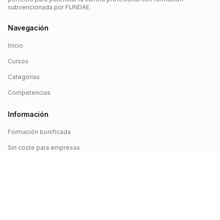
subvencionada por FUNDAE.
Navegación
Inicio
Cursos
Categorías
Competencias
Información
Formación bonificada
Sin coste para empresas
Crédito FUNDAE
Iniciar sesión
©
2026
FUNDAE Cursos. Todos los derechos reservados.