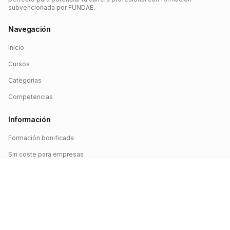
subvencionada por FUNDAE.
Navegación
Inicio
Cursos
Categorías
Competencias
Información
Formación bonificada
Sin coste para empresas
Crédito FUNDAE
Iniciar sesión
©
2026
FUNDAE Cursos. Todos los derechos reservados.