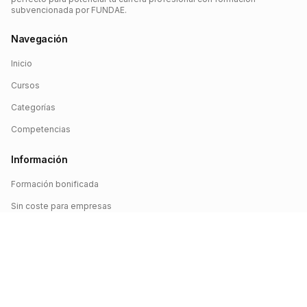
subvencionada por FUNDAE.
Navegación
Inicio
Cursos
Categorías
Competencias
Información
Formación bonificada
Sin coste para empresas
Crédito FUNDAE
Iniciar sesión
©
2026
FUNDAE Cursos. Todos los derechos reservados.