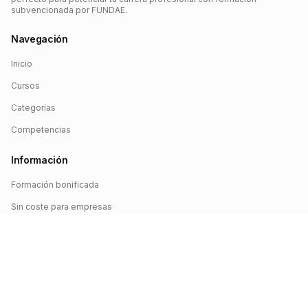
subvencionada por FUNDAE.
Navegación
Inicio
Cursos
Categorías
Competencias
Información
Formación bonificada
Sin coste para empresas
Crédito FUNDAE
Iniciar sesión
©
2026
FUNDAE Cursos. Todos los derechos reservados.