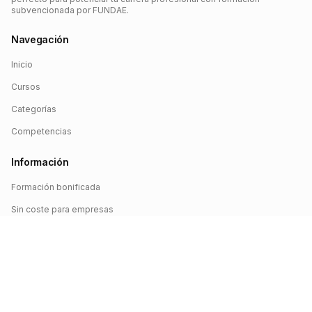
subvencionada por FUNDAE.
Navegación
Inicio
Cursos
Categorías
Competencias
Información
Formación bonificada
Sin coste para empresas
Crédito FUNDAE
Iniciar sesión
©
2026
FUNDAE Cursos. Todos los derechos reservados.