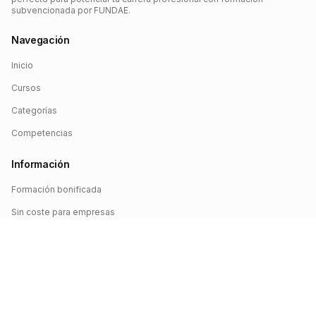
subvencionada por FUNDAE.
Navegación
Inicio
Cursos
Categorías
Competencias
Información
Formación bonificada
Sin coste para empresas
Crédito FUNDAE
Iniciar sesión
©
2026
FUNDAE Cursos. Todos los derechos reservados.