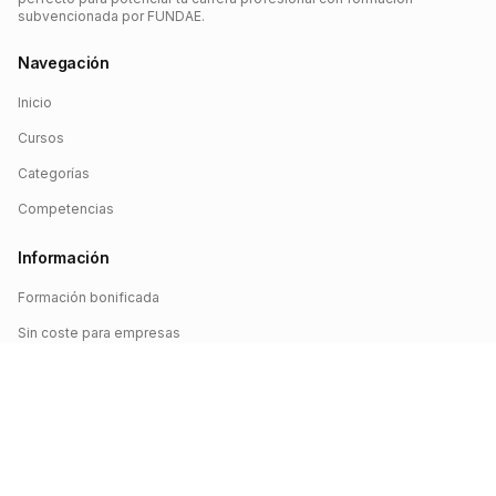
subvencionada por FUNDAE.
Navegación
Inicio
Cursos
Categorías
Competencias
Información
Formación bonificada
Sin coste para empresas
Crédito FUNDAE
Iniciar sesión
©
2026
FUNDAE Cursos. Todos los derechos reservados.