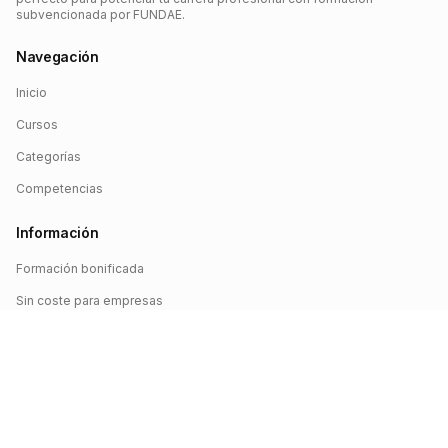
subvencionada por FUNDAE.
Navegación
Inicio
Cursos
Categorías
Competencias
Información
Formación bonificada
Sin coste para empresas
Crédito FUNDAE
Iniciar sesión
©
2026
FUNDAE Cursos. Todos los derechos reservados.