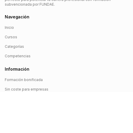
subvencionada por FUNDAE.
Navegación
Inicio
Cursos
Categorías
Competencias
Información
Formación bonificada
Sin coste para empresas
Crédito FUNDAE
Iniciar sesión
©
2026
FUNDAE Cursos. Todos los derechos reservados.