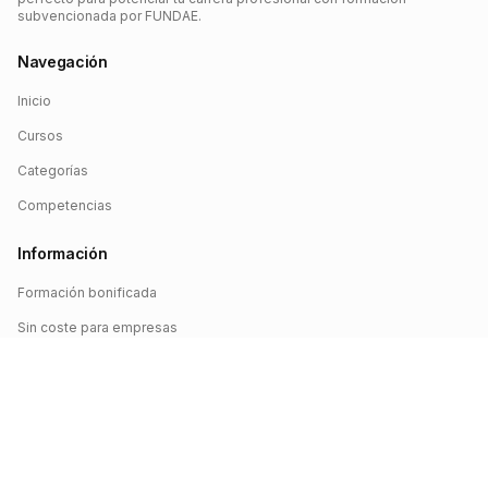
subvencionada por FUNDAE.
Navegación
Inicio
Cursos
Categorías
Competencias
Información
Formación bonificada
Sin coste para empresas
Crédito FUNDAE
Iniciar sesión
©
2026
FUNDAE Cursos. Todos los derechos reservados.