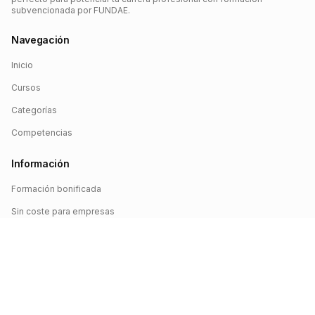
subvencionada por FUNDAE.
Navegación
Inicio
Cursos
Categorías
Competencias
Información
Formación bonificada
Sin coste para empresas
Crédito FUNDAE
Iniciar sesión
©
2026
FUNDAE Cursos. Todos los derechos reservados.