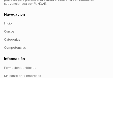
subvencionada por FUNDAE.
Navegación
Inicio
Cursos
Categorías
Competencias
Información
Formación bonificada
Sin coste para empresas
Crédito FUNDAE
Iniciar sesión
©
2026
FUNDAE Cursos. Todos los derechos reservados.