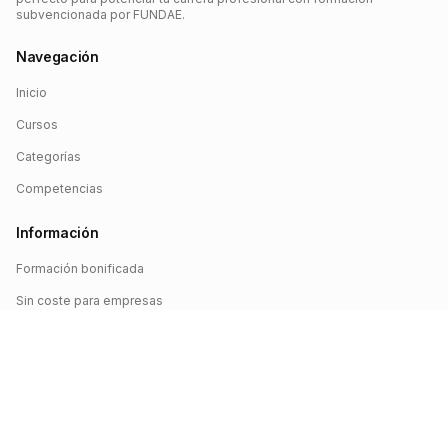
subvencionada por FUNDAE.
Navegación
Inicio
Cursos
Categorías
Competencias
Información
Formación bonificada
Sin coste para empresas
Crédito FUNDAE
Iniciar sesión
©
2026
FUNDAE Cursos. Todos los derechos reservados.