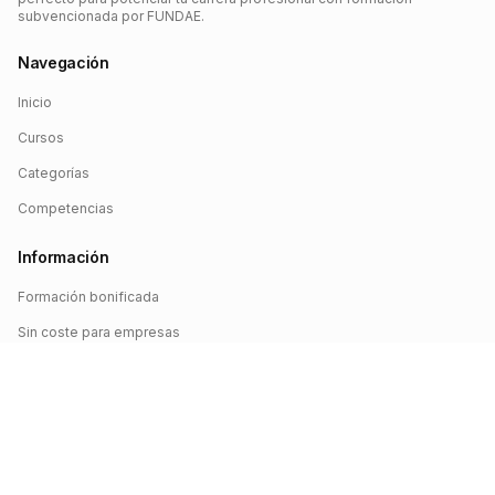
subvencionada por FUNDAE.
Navegación
Inicio
Cursos
Categorías
Competencias
Información
Formación bonificada
Sin coste para empresas
Crédito FUNDAE
Iniciar sesión
©
2026
FUNDAE Cursos. Todos los derechos reservados.