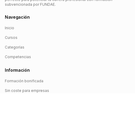
subvencionada por FUNDAE.
Navegación
Inicio
Cursos
Categorías
Competencias
Información
Formación bonificada
Sin coste para empresas
Crédito FUNDAE
Iniciar sesión
©
2026
FUNDAE Cursos. Todos los derechos reservados.